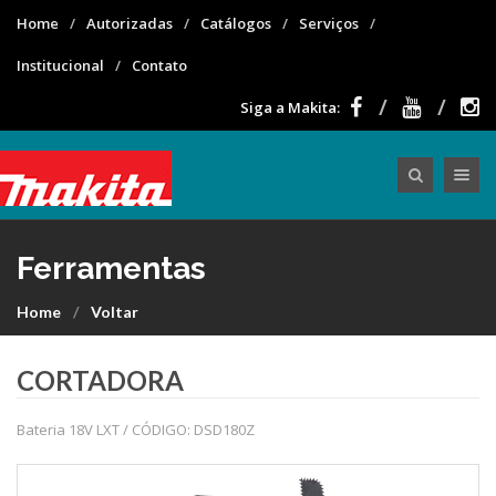
Home
Autorizadas
Catálogos
Serviços
Institucional
Contato
Siga a Makita:
Toggle nav
Ferramentas
Home
Voltar
CORTADORA
Bateria 18V LXT / CÓDIGO: DSD180Z