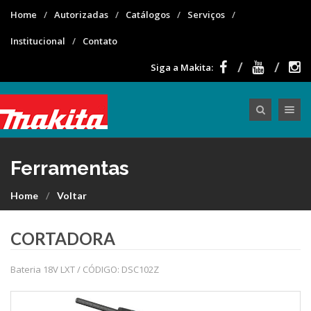
Home
Autorizadas
Catálogos
Serviços
Institucional
Contato
Siga a Makita:
Toggle nav
Ferramentas
Home
Voltar
CORTADORA
Bateria 18V LXT / CÓDIGO: DSC102Z