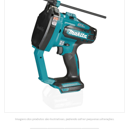
Imagens dos produtos são ilustrativas, podendo sofrer pequenas alterações.