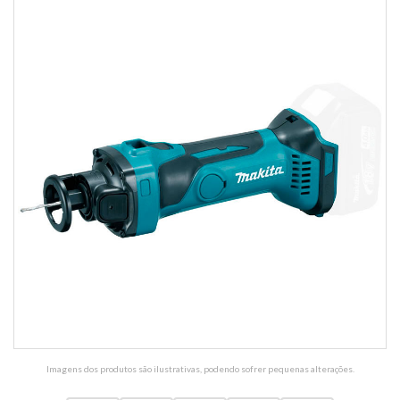
Imagens dos produtos são ilustrativas, podendo sofrer pequenas alterações.