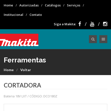
Home
Autorizadas
Catálogos
Serviços
Institucional
Contato
Siga a Makita:
Toggle nav
Ferramentas
Home
Voltar
CORTADORA
Bateria 18V LXT / CÓDIGO: DCO180Z