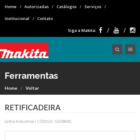
Home
Autorizadas
Catálogos
Serviços
Institucional
Contato
Siga a Makita:
Toggle nav
Ferramentas
Home
Voltar
RETIFICADEIRA
Linha Industrial / CÓDIGO: GD0800C