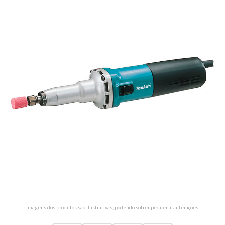
Imagens dos produtos são ilustrativas, podendo sofrer pequenas alterações.