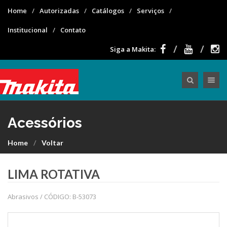
Home
Autorizadas
Catálogos
Serviços
Institucional
Contato
Siga a Makita:
Toggle nav
Acessórios
Home
Voltar
LIMA ROTATIVA
Abrasivos / CÓDIGO: B-53073