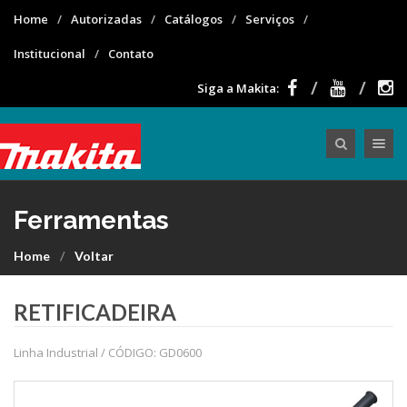
Home
Autorizadas
Catálogos
Serviços
Institucional
Contato
Siga a Makita:
Toggle nav
Ferramentas
Home
Voltar
RETIFICADEIRA
Linha Industrial / CÓDIGO: GD0600