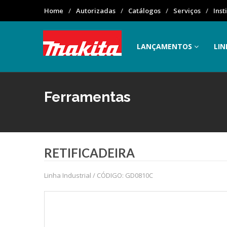
Home
Autorizadas
Catálogos
Serviços
Inst
LANÇAMENTOS
LIN
Ferramentas
RETIFICADEIRA
Linha Industrial / CÓDIGO: GD0810C