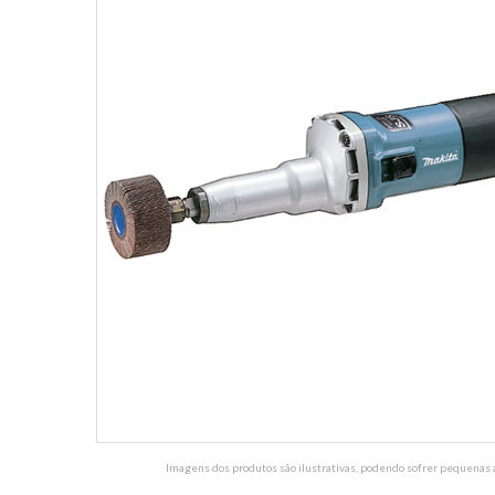
Imagens dos produtos são ilustrativas, podendo sofrer pequenas a