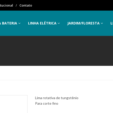
itucional
Contato
A BATERIA
LINHA ELÉTRICA
JARDIM/FLORESTA
L
Lima rotativa de tungstênio
Para corte fino