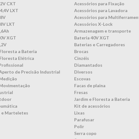
12V CXT
Acessórios para Fixação
14,4V LXT
Acessórios para Lavadora
18V
Acessórios para Multiferramen
18V LXT
Acessórios X-Lock
3,6Ah
Armazenagem e transporte
40V XGT
Bateria 40V XGT
7,2V
Baterias e Carregadores
Floresta a Bateria
Brocas
Floresta Elétrica
Cinzéis
Profissional
Diamantados
Aperto de Precisão Industrial
Diversos
 Medição
Escovas
 Movimentação
Facas de plaina
ustrial
Fresas
tdoor
Jardim e Floresta a Bateria
eumática
Kit de acessórios
 e Marteletes
Lixas
Parafusar
Polir
Serra copo