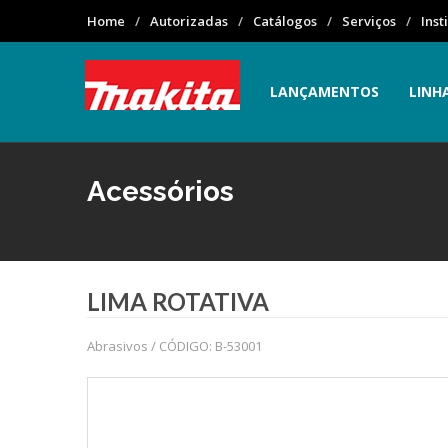
Home
Autorizadas
Catálogos
Serviços
Inst
LANÇAMENTOS
LINH
Acessórios
LIMA ROTATIVA
Abrasivos / CÓDIGO: B-53001