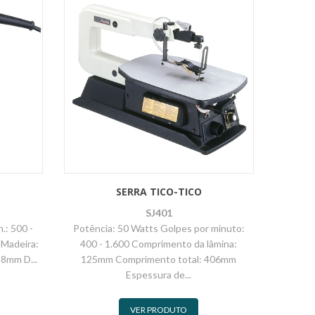
SERRA TICO-TICO
SJ401
.: 500 -
Potência: 50 Watts Golpes por minuto:
 Madeira:
400 - 1.600 Comprimento da lâmina:
8mm D...
125mm Comprimento total: 406mm
Espessura de...
VER PRODUTO