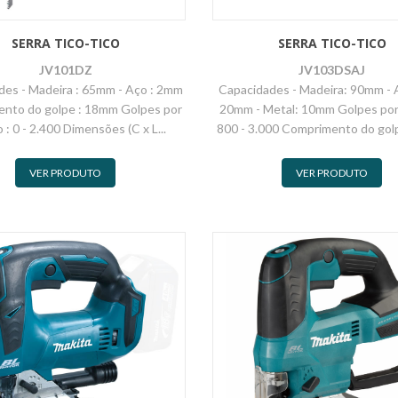
SERRA TICO-TICO
SERRA TICO-TICO
JV101DZ
JV103DSAJ
des - Madeira : 65mm - Aço : 2mm
Capacidades - Madeira: 90mm - 
nto do golpe : 18mm Golpes por
20mm - Metal: 10mm Golpes por
 : 0 - 2.400 Dimensões (C x L...
800 - 3.000 Comprimento do golp
VER PRODUTO
VER PRODUTO