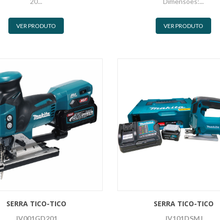
20...
Dimensões:...
VER PRODUTO
VER PRODUTO
SERRA TICO-TICO
SERRA TICO-TICO
JV001GD201
JV101DSMJ