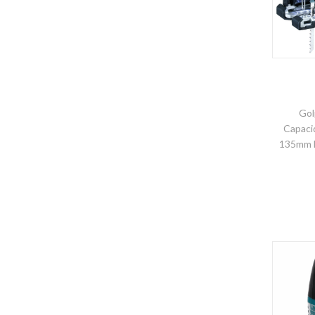
Gol
Capaci
135mm D