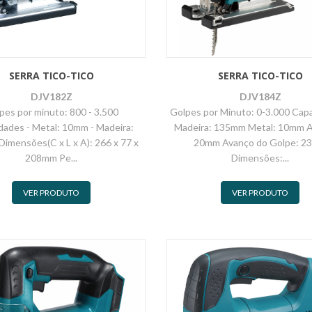
SERRA TICO-TICO
SERRA TICO-TICO
DJV182Z
DJV184Z
pes por minuto: 800 - 3.500
Golpes por Minuto: 0-3.000 Cap
dades - Metal: 10mm - Madeira:
Madeira: 135mm Metal: 10mm A
imensões(C x L x A): 266 x 77 x
20mm Avanço do Golpe: 2
208mm Pe...
Dimensões:...
VER PRODUTO
VER PRODUTO