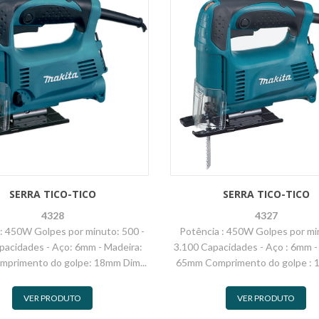
SERRA TICO-TICO
SERRA TICO-TICO
4328
4327
: 450W Golpes por minuto: 500 -
Potência : 450W Golpes por min
pacidades - Aço: 6mm - Madeira:
3.100 Capacidades - Aço : 6mm -
primento do golpe: 18mm Dim...
65mm Comprimento do golpe : 1
VER PRODUTO
VER PRODUTO