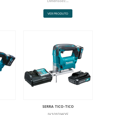
Dimensões:...
VER PRODUTO
SERRA TICO-TICO
JV101DWYE