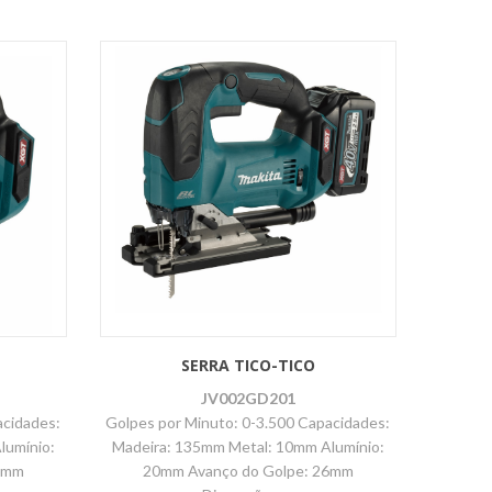
SERRA TICO-TICO
JV002GD201
acidades:
Golpes por Minuto: 0-3.500 Capacidades:
lumínio:
Madeira: 135mm Metal: 10mm Alumínio:
6mm
20mm Avanço do Golpe: 26mm