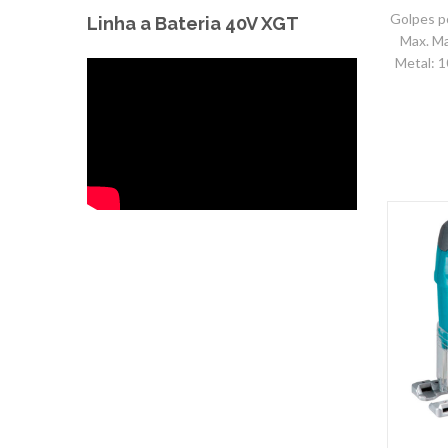
Golpes p
Linha a Bateria 40V XGT
Max. M
Metal: 