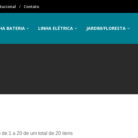
itucional
Contato
HA BATERIA
LINHA ELÉTRICA
JARDIM/FLORESTA
 de 1 a 20 de um total de 20 itens