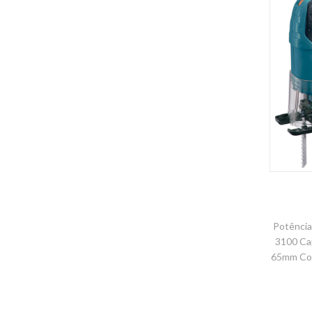
Potência
3100 Ca
65mm Com